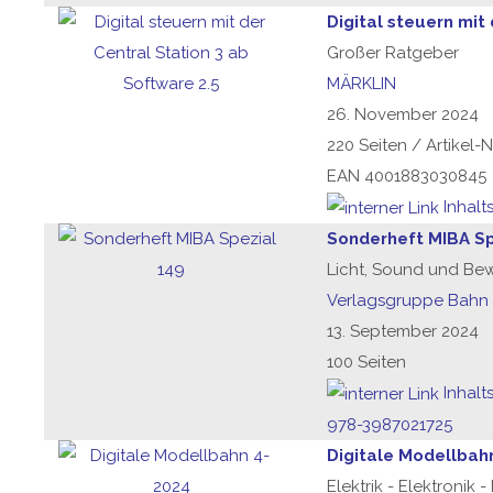
Digital steuern mit
Großer Ratgeber
MÄRKLIN
26. November 2024
220 Seiten / Artikel-
EAN 4001883030845
Inhalt
Sonderheft MIBA Sp
Licht, Sound und B
Verlagsgruppe Bahn
13. September 2024
100 Seiten
Inhalt
978-3987021725
Digitale Modellbah
Elektrik - Elektronik 