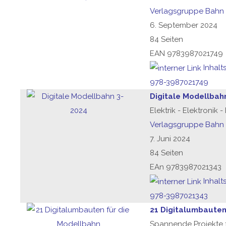
Verlagsgruppe Bahn
6. September 2024
84 Seiten
EAN 9783987021749
Inhalt
978-3987021749
Digitale Modellbah
Elektrik - Elektronik 
Verlagsgruppe Bahn
7. Juni 2024
84 Seiten
EAn 9783987021343
Inhalt
978-3987021343
21 Digitalumbauten
Spannende Projekte 