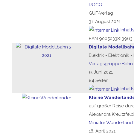
ROCO
GUF-Verlag
31. August 2021
Inhalt
EAN 9005033813963
Digitale Modellbah
Elektrik - Elektronik 
Verlagsgruppe Bahn
9. Juni 2021
84 Seiten
Inhalt
Kleine Wunderländ
auf großer Reise du
Alexandra Kreutzfel
Miniatur Wunderlan
18. April 2021