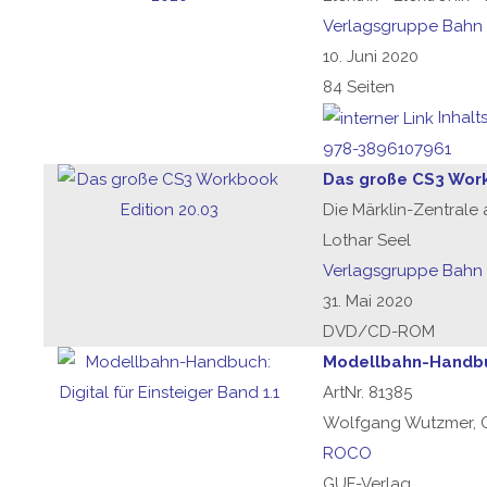
Verlagsgruppe Bahn
10. Juni 2020
84 Seiten
Inhalt
978-3896107961
Das große CS3 Work
Die Märklin-Zentrale
Lothar Seel
Verlagsgruppe Bahn
31. Mai 2020
DVD/CD-ROM
Modellbahn-Handbuch
ArtNr. 81385
Wolfgang Wutzmer, G
ROCO
GUF-Verlag