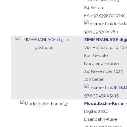
84 Seiten
EAn 9783987020780
Inhalt
978-3987020780
ZIMMERANLAGE digi
Viel Betrieb auf 4,20
Karl Gebele
Nord Süd Express
24. November 2023
100 Seiten
Inhalt
978-3949665165
Modellbahn-Kurier 
Digital 2024
Eisenbahn-Kurier