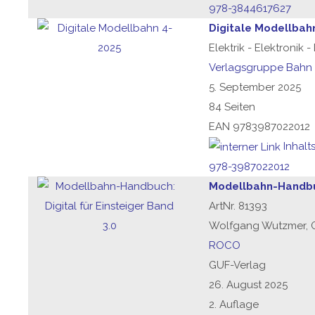
978-3844617627
Digitale Modellbah
Elektrik - Elektronik 
Verlagsgruppe Bahn
5. September 2025
84 Seiten
EAN 9783987022012
Inhalt
978-3987022012
Modellbahn-Handbuc
ArtNr. 81393
Wolfgang Wutzmer, G
ROCO
GUF-Verlag
26. August 2025
2. Auflage