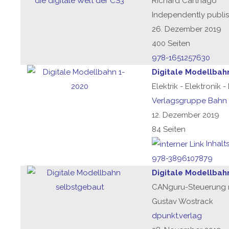
Richard Carthago
Independently publi
26. Dezember 2019
400 Seiten
978-1651257630
Digitale Modellbah
Elektrik - Elektronik 
Verlagsgruppe Bahn
12. Dezember 2019
84 Seiten
Inhalt
978-3896107879
Digitale Modellbah
CANguru-Steuerung 
Gustav Wostrack
dpunkt.verlag