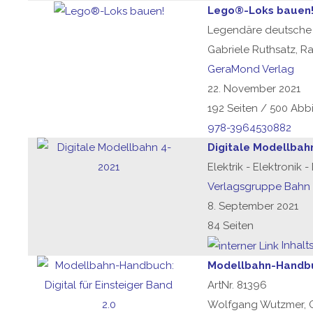
Lego®-Loks bauen
Legendäre deutsche 
Gabriele Ruthsatz, Ra
GeraMond Verlag
22. November 2021
192 Seiten / 500 Ab
978-3964530882
Digitale Modellbah
Elektrik - Elektronik 
Verlagsgruppe Bahn
8. September 2021
84 Seiten
Inhalt
Modellbahn-Handbuc
ArtNr. 81396
Wolfgang Wutzmer, G