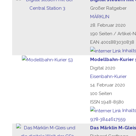
Großer Ratgeber
MÄRKLIN
28. Februar 2020
190 Seiten / Artikel-N
EAN 4001883030838
Inhalt
Modellbahn-Kurier 
Digital 2020
Eisenbahn-Kurier
14. Februar 2020
100 Seiten
ISSN 1948-8580
Inhalt
978-3844617559
Das Märklin M-Gleis