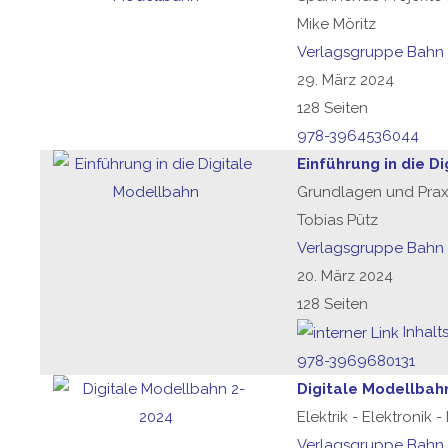
Mike Möritz
Verlagsgruppe Bahn
29. März 2024
128 Seiten
978-3964536044
Einführung in die D
Grundlagen und Praxis 
Tobias Pütz
Verlagsgruppe Bahn
20. März 2024
128 Seiten
Inhalt
978-3969680131
Digitale Modellbah
Elektrik - Elektronik 
Verlagsgruppe Bahn