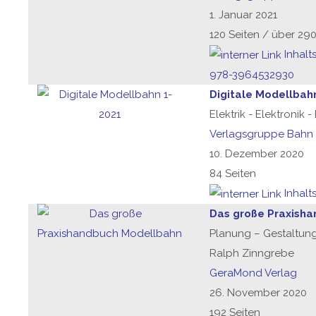
1. Januar 2021
120 Seiten / über 29
Inhalt
978-3964532930
Digitale Modellbah
Elektrik - Elektronik 
Verlagsgruppe Bahn
10. Dezember 2020
84 Seiten
Inhalt
Das große Praxish
Planung – Gestaltung
Ralph Zinngrebe
GeraMond Verlag
26. November 2020
192 Seiten