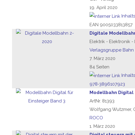
19. April 2020
Inhalt
EAN 9005033813857
Digitale Modellbah
Elektrik - Elektronik 
Verlagsgruppe Bahn
7. März 2020
84 Seiten
Inhalt
978-3896107923
Modellbahn Digital 
ArtNr. 81393
Wolfgang Wutzmer, G
ROCO
1. März 2020
Digital steuern mit