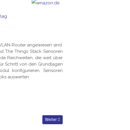
rlag
.
 WLAN-Router angewiesen sind.
und The Things Stack Sensoren
e Reichweiten, die weit über
für Schritt von den Grundlagen
odul konfigurieren, Sensoren
oks auswerten.
Nächster Beitrag: Buchempfehlung: Mikrocont
Weiter