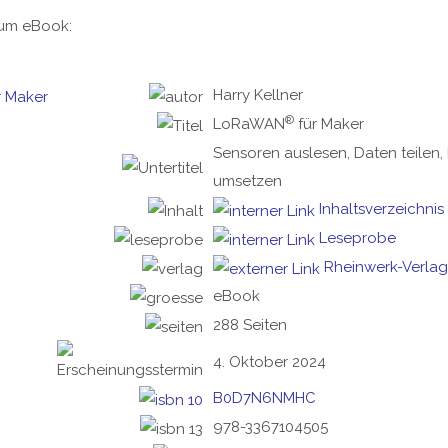
zum eBook:
Harry Kellner
®
LoRaWAN
für Maker
Sensoren auslesen, Daten teilen, 
umsetzen
Inhaltsverzeichnis
Leseprobe
Rheinwerk-Verlag
eBook
288 Seiten
4. Oktober 2024
B0D7N6NMHC
978-3367104505