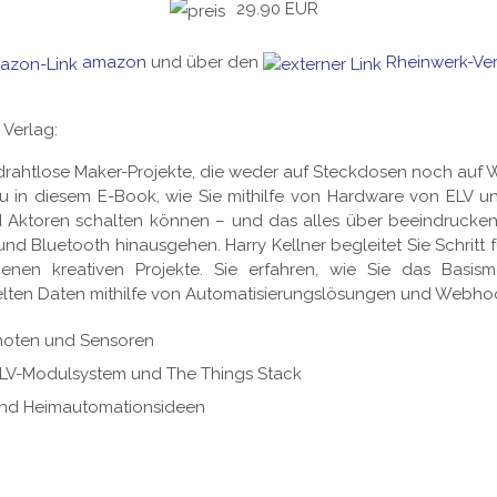
29.90 EUR
amazon
und über den
Rheinwerk-Ve
 Verlag:
e drahtlose Maker-Projekte, die weder auf Steckdosen noch auf
dazu in diesem E-Book, wie Sie mithilfe von Hardware von ELV 
 Aktoren schalten können – und das alles über beeindruckend
d Bluetooth hinausgehen. Harry Kellner begleitet Sie Schritt 
enen kreativen Projekte. Sie erfahren, wie Sie das Basism
lten Daten mithilfe von Automatisierungslösungen und Webho
noten und Sensoren
ELV-Modulsystem und The Things Stack
 und Heimautomationsideen
lung: Home Assistant - Das umfassende Handbuch (2. Auflage)