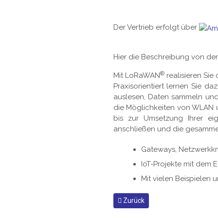
Der Vertrieb erfolgt über
Hier die Beschreibung von der
®
Mit LoRaWAN
realisieren Si
Praxisorientiert lernen Sie 
auslesen, Daten sammeln und
die Möglichkeiten von WLAN un
bis zur Umsetzung Ihrer eig
anschließen und die gesamme
Gateways, Netzwerkk
IoT-Projekte mit dem 
Mit vielen Beispielen
Vorheriger Beitrag: Buchempfeh
Zurück