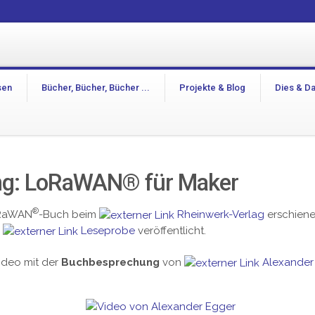
sen
Bücher, Bücher, Bücher ...
Projekte & Blog
Dies & D
g: LoRaWAN® für Maker
®
LoRaWAN
-Buch beim
Rheinwerk-Verlag
erschiene
e
Leseprobe
veröffentlicht.
ideo mit der
Buchbesprechung
von
Alexander