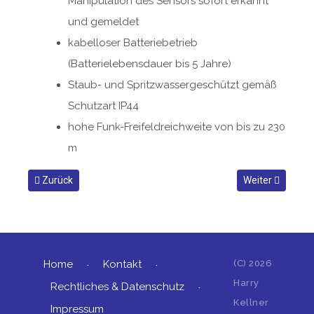
Manipulation des Sensors sofort erkannt
und gemeldet
kabelloser Batteriebetrieb
(Batterielebensdauer bis 5 Jahre)
Staub- und Spritzwassergeschützt gemäß
Schutzart IP44
hohe Funk-Freifeldreichweite von bis zu 230
m
Vorheriger Beitrag: Noch ein neues Interface-Modul
Nächster Beitra
Zurück
Weiter
Home
Kontakt
(C)
2026
Harry
Rechtliches & Datenschutz
Kellner
Impressum