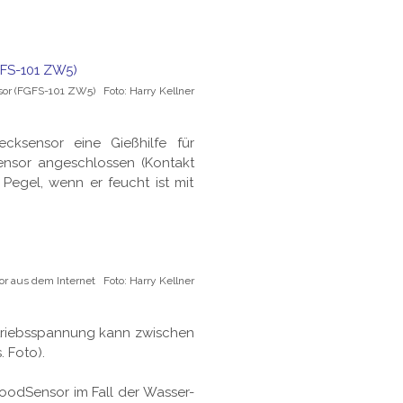
or (FGFS-101 ZW5) Foto: Harry Kellner
ksensor eine Gießhilfe für
ensor angeschlossen (Kontakt
Pegel, wenn er feucht ist mit
 aus dem Internet Foto: Harry Kellner
triebsspannung kann zwischen
. Foto).
FloodSensor im Fall der Wasser-