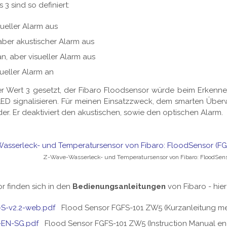
3 sind so definiert:
sueller Alarm aus
 aber akustischer Alarm aus
an, aber visueller Alarm aus
sueller Alarm an
der Wert 3 gesetzt, der Fibaro Floodsensor würde beim Erkenn
LED signalisieren. Für meinen Einsatzzweck, dem smarten Über
nder. Er deaktiviert den akustischen, sowie den optischen Alarm.
Z-Wave-Wasserleck- und Temperatursensor von Fibaro: FloodSens
r finden sich in den
Bedienungsanleitungen
von Fibaro - hier
-S-v2.2-web.pdf
Flood Sensor FGFS-101 ZW5 (Kurzanleitung me
-EN-SG.pdf
Flood Sensor FGFS-101 ZW5 (Instruction Manual eng