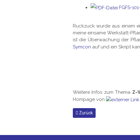
FGFS-101-
Ruckzuck wurde aus einem ei
meine einsame Werkstatt-Pfla
ist die Überwachung der Pflan
Symcon
auf und ein Skript kan
Weitere Infos zum Thema
Z-
Hompage von
Vorheriger Beitrag: On / Off
Zurück