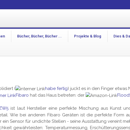
sen
Bücher, Bücher, Bücher ...
Projekte & Blog
Dies & D
lidiert (
habe fertig
) juckt es in den Finger etwas
Fibaro
hat das Haus betreten: der
Flood
 ZW5
ist laut Hersteller eine perfekte Mischung aus Kunst 
tail. Wie bei anderen Fibaro Geräten ist die perfekte Form aus
ur ein Sensor für undichte Stellen - seine Ausstattung vereint me
lichkeit gewährleisten: Temperaturmessung, Erschütterungsse