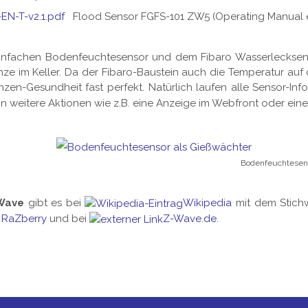
EN-T-v2.1.pdf
Flood Sensor FGFS-101 ZW5 (Operating Manual e
nfachen Bodenfeuchtesensor und dem Fibaro Wasserlecksensor
nze im Keller. Da der Fibaro-Baustein auch die Temperatur auf
zen-Gesundheit fast perfekt. Natürlich laufen alle Sensor-Inf
n weitere Aktionen wie z.B. eine Anzeige im Webfront oder einen
Bodenfeuchtesens
Wave
gibt es bei
Wikipedia
mit dem Stich
RaZberry
und bei
Z-Wave.de
.