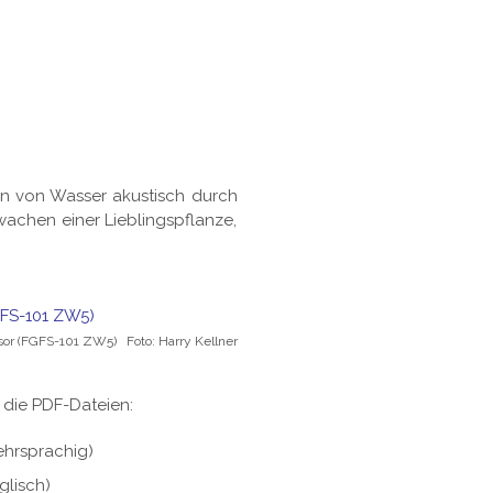
en von Wasser akustisch durch
wachen einer Lieblingspflanze,
or (FGFS-101 ZW5) Foto: Harry Kellner
 die PDF-Dateien:
hrsprachig)
lisch)