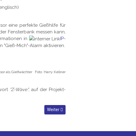
nglisch)
 eine perfekte Gießhilfe für
 der Fensterbank messen kann,
ormationen in
IP-
 "Gieß-Mich"-Alarm aktivieren.
or als Gießwächter Foto: Harry Kellner
wort
"Z-Wave"
, auf der Projekt-
Nächster Beitrag: Inselanlage 12V - Winterpro
Weiter