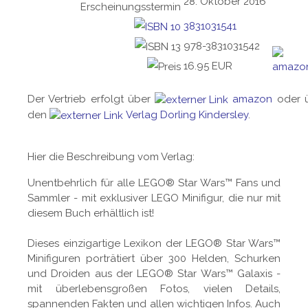
28. Oktober 2016
3831031541
978-3831031542
16.95 EUR
Der Vertrieb erfolgt über
amazon
oder 
den
Verlag Dorling Kindersley
.
Hier die Beschreibung vom Verlag:
Unentbehrlich für alle LEGO® Star Wars™ Fans und
Sammler - mit exklusiver LEGO Minifigur, die nur mit
diesem Buch erhältlich ist!
Dieses einzigartige Lexikon der LEGO® Star Wars™
Minifiguren porträtiert über 300 Helden, Schurken
und Droiden aus der LEGO® Star Wars™ Galaxis -
mit überlebensgroßen Fotos, vielen Details,
spannenden Fakten und allen wichtigen Infos. Auch