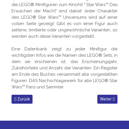
die LEGO® Minifiguren zum Kinohit " Star Wars™ Das
Erwachen der Macht" sind dabei! Jeder Charakter
des LEGO® Star Wars™ Universums wird auf einer
vollen Seite gezeigt. Gibt es von einer Figur auch
seltene, limitierte oder ungewöhnliche Varianten, so
werden auch diese Varianten vorgestellt.
Eine Datenbank zeigt zu jeder Minifigur die
wichtigsten Infos wie die Namen des LEGO® Sets, in
dem sie erschienen ist, das Erscheinungsjahr,
Zubehörteile und Anzahl der Varianten. Ein Register
am Ende des Buches versammelt alle vorgestellten
Figuren. DAS Nachschlagewerk für alle LEGO® Star
Wars™ Fans und Sammler.
Vorheriger Beitrag: Buchempfehlung: Roverdrohne selber baue
Nächster Beitrag
Zurück
Weiter