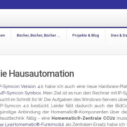
sen
Bücher, Bücher, Bücher ...
Projekte & Blog
Dies & D
die Hausautomation
IP-Symcon Version 4.0
habe ich auch eine neue Hardware-Plat
IP-Symcon Symbox
. Mein Ziel ist es nun den Rechner mit IP
raucht im Schnitt 60 W. Die Aufgaben des Windows-Servers üb
t IP-Symcon 4.0 bestückt. Leider fällt dadurch auch der Bid
engünstige Anbindung der Homematic®-Komponenten über die
Hausttechink fällig - eine
Homematic®-Zentrale CCU2
muss 
Homematic®-Funkmodul
als Zentralen-Ersatz habe ich 