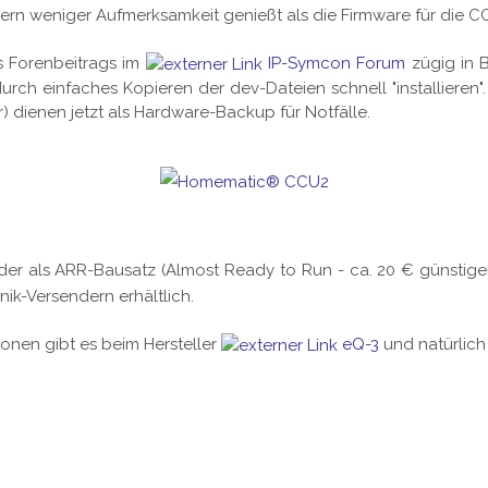
ern weniger Aufmerksamkeit genießt als die Firmware für die C
s Forenbeitrags im
IP-Symcon Forum
zügig in 
h einfaches Kopieren der dev-Dateien schnell "installiere
) dienen jetzt als Hardware-Backup für Notfälle.
 oder als ARR-Bausatz (Almost Ready to Run - ca. 20 € günstige
ik-Versendern erhältlich.
ionen gibt es beim Hersteller
eQ-3
und natürlich 
.0 … der Wohnzimmersensor