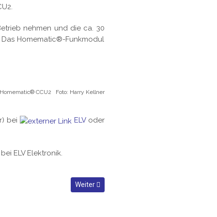
CU2.
Betrieb nehmen und die ca. 30
n". Das Homematic®-Funkmodul
Homematic® CCU2 Foto: Harry Kellner
r) bei
ELV
oder
bei ELV Elektronik.
Nächster Beitrag: Raspberry Pi 3
Weiter