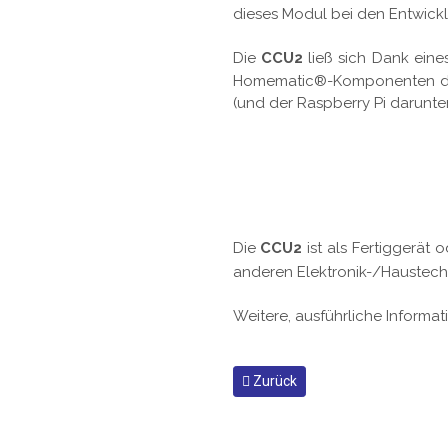
dieses Modul bei den Entwickl
Die
CCU2
ließ sich Dank eine
Homematic®-Komponenten durc
(und der Raspberry Pi darunter
Die
CCU2
ist als Fertiggerät
anderen Elektronik-/Haustechn
Weitere, ausführliche Informat
Vorheriger Beitrag: WIFFI-WZ 2
Zurück