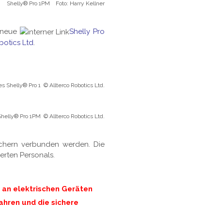
Shelly® Pro 1PM Foto: Harry Kellner
r neue
Shelly Pro
botics Ltd
.
s Shelly® Pro 1 © Allterco Robotics Ltd.
helly® Pro 1PM © Allterco Robotics Ltd.
chern verbunden werden. Die
erten Personals.
- an elektrischen Geräten
hren und die sichere