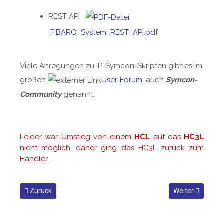
REST API
FIBARO_System_REST_API.pdf
Viele Anregungen zu IP-Symcon-Skripten gibt es im
großen
User-Forum
, auch
Symcon-
Community
genannt.
Leider war Umstieg von einem
HCL
auf das
HC3L
nicht möglich, daher ging das HC3L zurück zum
Händler.
Vorheriger Beitrag: Hallo Michael - TASMOTA 9.5.0
Nächster Beitra
Zurück
Weiter