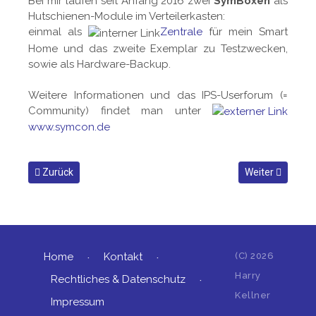
Bei mir laufen seit Anfang 2016 zwei
SymBoxen
als
Hutschienen-Module im Verteilerkasten:
einmal als
Zentrale
für mein Smart
Home und das zweite Exemplar zu Testzwecken,
sowie als Hardware-Backup.
Weitere Informationen und das IPS-Userforum (=
Community) findet man unter
www.symcon.de
Vorheriger Beitrag: Eine neue, coole Smart Home Zentrale: Hom
Nächster Beitrag
Zurück
Weiter
Home
Kontakt
(C)
2026
Harry
Rechtliches & Datenschutz
Kellner
Impressum