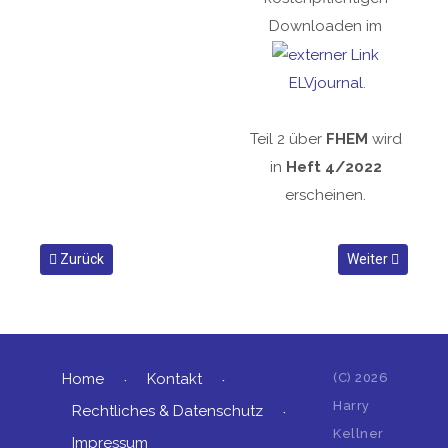
Downloaden im
ELVjournal
.
Teil 2 über
FHEM
wird
in
Heft 4/2022
erscheinen.
Vorheriger Beitrag: Artikelserie im ELVjournal: Vermittler im s
Nächster Beitrag
Zurück
Weiter
Home
Kontakt
(C)
2026
Harry
Rechtliches & Datenschutz
Kellner
Impressum