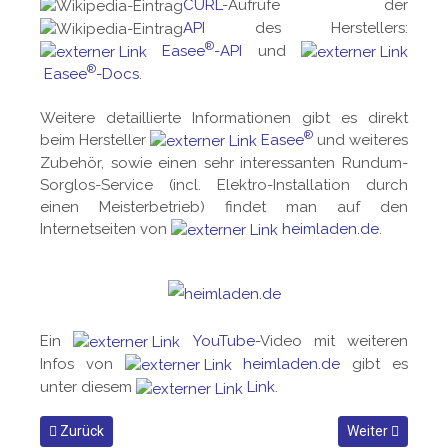
CURL
-Aufrufe der
API
des Herstellers:
®
Easee
-API
und
®
Easee
-Docs
.
Weitere detaillierte Informationen gibt es direkt
®
beim Hersteller
Easee
und weiteres
Zubehör, sowie einen sehr interessanten Rundum-
Sorglos-Service (incl. Elektro-Installation durch
einen Meisterbetrieb) findet man auf den
Internetseiten von
heimladen.de
.
Ein
YouTube
-Video mit weiteren
Infos von
heimladen.de
gibt es
unter diesem
Link
.
Vorheriger Beitrag: Guck mal wer da schaltet: der SwitchBot Bot
Nächster Beitrag
Zurück
Weiter