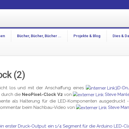
sen
Bücher, Bücher, Bücher ...
Projekte & Blog
Dies & D
ock (2)
icht los und mit der Anschaffung eines
3D-Dr
 durch die
NeoPixel-Clock V2
von
Steve Manl
mente als Halterung für die LED-Komponenten ausgedruckt -
m Kommentar beim Nachbau-Video von
Steve Man