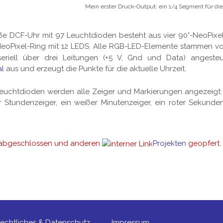
Mein erster Druck-Output: ein 1/4 Segment für di
ße DCF-Uhr mit 97 Leuchtdioden besteht aus vier 90°-NeoPix
NeoPixel-Ring mit 12 LEDS. Alle RGB-LED-Elemente stammen 
iell über drei Leitungen (+5 V, Gnd und Data) angesteu
l
aus und erzeugt die Punkte für die aktuelle Uhrzeit.
euchtdioden werden alle Zeiger und Markierungen angezeigt: 
er Stundenzeiger, ein weißer Minutenzeiger, ein roter Sekund
 abgeschlossen und anderen
Projekten
geopfert.
le and stupid (4): panStamp ade
echtliches & Datenschutz
Impressum