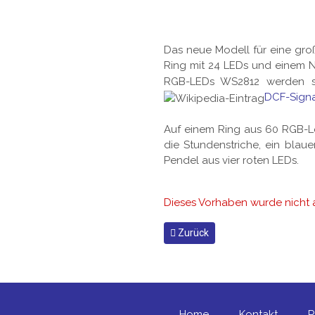
Das neue Modell für eine gro
Ring mit 24 LEDs und einem 
RGB-LEDs WS2812 werden ser
DCF-Signa
Auf einem Ring aus 60 RGB-L
die Stundenstriche, ein blau
Pendel aus vier roten LEDs.
Dieses Vorhaben wurde nicht
Vorheriger Beitrag: Keep it simp
Zurück
Home
Kontakt
R