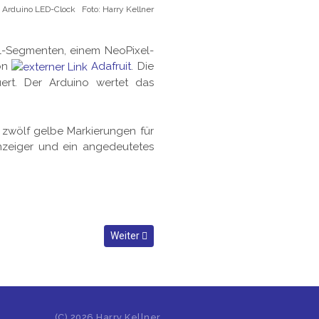
e Arduino LED-Clock Foto: Harry Kellner
el-Segmenten, einem NeoPixel-
von
Adafruit
. Die
ert. Der Arduino wertet das
zwölf gelbe Markierungen für
enzeiger und ein angedeutetes
Nächster Beitrag: OctoPrint + Raspberry Pi = O
Weiter
(C)
2026 Harry Kellner